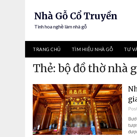
Nhà Gỗ Cổ Truyền
Tinh hoa nghề làm nhà gỗ
TRANG CHỦ
TÌM HIỂU NHÀ GỖ
TƯ V
Thẻ:
bộ đồ thờ nhà 
Nh
gi
Pos
Bước
tượn
đượ