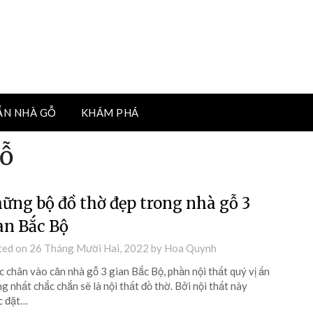
ẤN NHÀ GỖ
KHÁM PHÁ
gỗ
ững bộ đồ thờ đẹp trong nhà gỗ 3
an Bắc Bộ
ted on
26 Tháng Mười Hai, 2022
by
Hoa Quynh
 chân vào căn nhà gỗ 3 gian Bắc Bộ, phần nội thất quý vị ấn
g nhất chắc chắn sẽ là nội thất đồ thờ. Bởi nội thất này
c đặt…