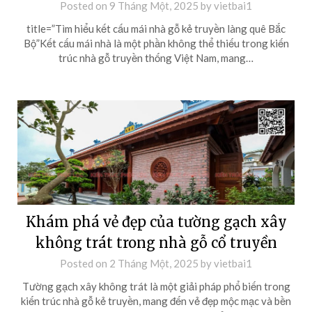
Posted on
9 Tháng Một, 2025
by
vietbai1
title=”Tìm hiểu kết cấu mái nhà gỗ kẻ truyền làng quê Bắc
Bộ”Kết cấu mái nhà là một phần không thể thiếu trong kiến
trúc nhà gỗ truyền thống Việt Nam, mang…
Khám phá vẻ đẹp của tường gạch xây
không trát trong nhà gỗ cổ truyền
Posted on
2 Tháng Một, 2025
by
vietbai1
Tường gạch xây không trát là một giải pháp phổ biến trong
kiến trúc nhà gỗ kẻ truyền, mang đến vẻ đẹp mộc mạc và bền