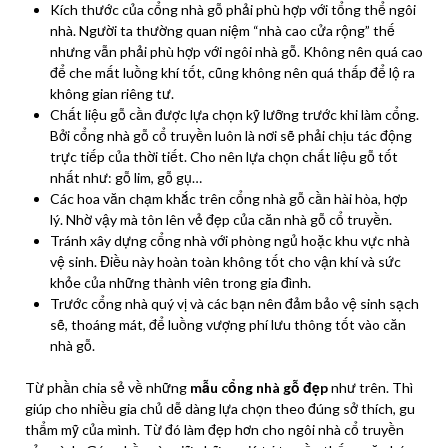
Kích thước của cổng nhà gỗ phải phù hợp với tổng thể ngôi
nhà. Người ta thường quan niệm “nhà cao cửa rộng” thế
nhưng vẫn phải phù hợp với ngôi nhà gỗ. Không nên quá cao
để che mất luồng khí tốt, cũng không nên quá thấp để lộ ra
không gian riêng tư.
Chất liệu gỗ cần được lựa chọn kỹ lưỡng trước khi làm cổng.
Bởi cổng nhà gỗ cổ truyền luôn là nơi sẽ phải chịu tác động
trực tiếp của thời tiết. Cho nên lựa chọn chất liệu gỗ tốt
nhất như: gỗ lim, gỗ gụ…
Các hoa văn chạm khắc trên cổng nhà gỗ cần hài hòa, hợp
lý. Nhờ vậy mà tôn lên vẻ đẹp của căn nhà gỗ cổ truyền.
Tránh xây dựng cổng nhà với phòng ngủ hoặc khu vực nhà
vệ sinh. Điều này hoàn toàn không tốt cho vận khí và sức
khỏe của những thành viên trong gia đình.
Trước cổng nhà quý vị và các bạn nên đảm bảo vệ sinh sạch
sẽ, thoáng mát, để luồng vượng phí lưu thông tốt vào căn
nhà gỗ.
Từ phần chia sẻ về những
mẫu cổng nhà gỗ đẹp
như trên. Thì
giúp cho nhiều gia chủ dễ dàng lựa chọn theo đúng sở thích, gu
thẩm mỹ của mình. Từ đó làm đẹp hơn cho ngôi nhà cổ truyền