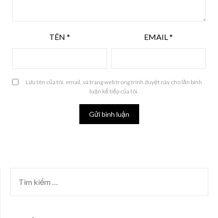
TÊN
*
EMAIL
*
Lưu tên của tôi, email, và trang web trong trình duyệt này cho lần bình
luận kế tiếp của tôi.