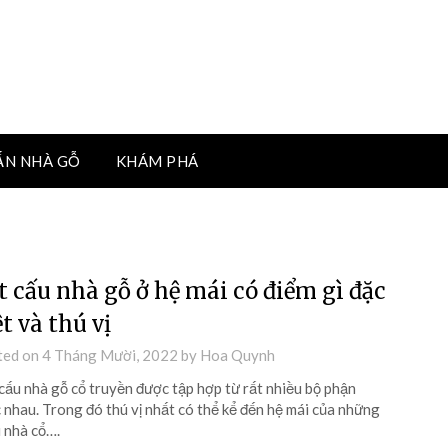
ẤN NHÀ GỖ
KHÁM PHÁ
t cấu nhà gỗ ở hệ mái có điểm gì đặc
ệt và thú vị
ted on
4 Tháng Mười, 2022
by
Hoa Quynh
cấu nhà gỗ cổ truyền được tập hợp từ rất nhiều bộ phận
 nhau. Trong đó thú vị nhất có thể kể đến hệ mái của những
 nhà cổ….