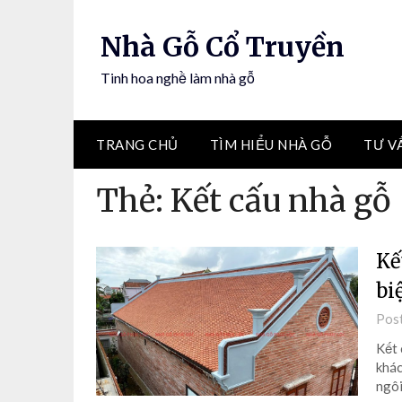
Nhà Gỗ Cổ Truyền
Tinh hoa nghề làm nhà gỗ
TRANG CHỦ
TÌM HIỂU NHÀ GỖ
TƯ V
Thẻ:
Kết cấu nhà gỗ
Kế
bi
Pos
Kết 
khác
ngôi