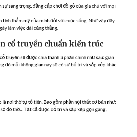
ện sự sang trọng, đẳng cấp chơi đồ gỗ của gia chủ với mọi
ầm tính thẩm mỹ của mình đối với cuộc sống. Nhờ vậy đây
ngày làm việc dài căng thẳng.
an cổ truyền chuẩn kiến trúc
ỗ cổ truyền sẽ được chia thành 3 phần chính như sau: gian
ong đó mỗi không gian này sẽ có sự bố trí và sắp xếp khác
là nơi thờ tự tổ tiên. Bao gồm phần nội thất cơ bản như:
ột số đồ thờ…Tất cả được bố trí và sắp xếp gọn gàng,