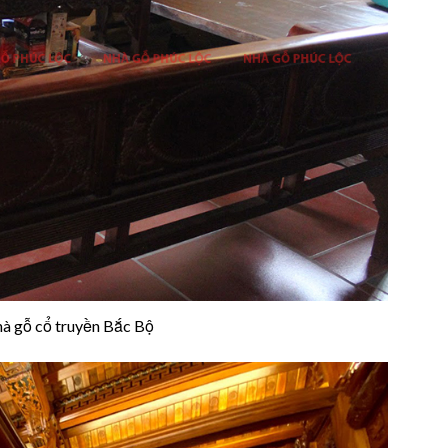
hà gỗ cổ truyền Bắc Bộ