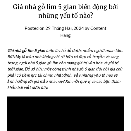
Giá nhà gỗ lim 5 gian biến động bởi
những yếu tố nào?
Posted on
29 Tháng Hai, 2024
by
Content
Hang
Giá nhà gỗ lim 5 gian
luôn là chủ đề được nhiều người quan tâm.
Bởi đây là mẫu nhà không chỉ sở hữu vẻ đẹp cổ truyền và sang
trọng, ngôi nhà 5 gian gỗ lim còn mang giá trị văn hóa và giá trị
thời gian. Để sở hữu một công trình nhà gỗ 5 gian đòi hỏi gia chủ
phải có tiềm lực tài chính nhất định. Vậy những yếu tố nào sẽ
ảnh hưởng tới giá mẫu nhà này? Xin mời quý vị và các bạn tham
khảo bài viết dưới đây.