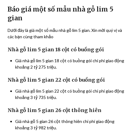
Báo giá một số mẫu nhà gỗ lim 5
gian
Dưới đây là giá một số mẫu nhà gỗ lim 5 gian. Xin mời quý vị và
các bạn cùng tham khảo
Nhà gỗ lim 5 gian 18 cột có buồng gói
Giá nhà gỗ lim 5 gian 18 cột có buồng gói chi phí giao động
khoảng 2 tỷ 275 triệu.
Nhà gỗ lim 5 gian 22 cột có buồng gói
Giá nhà gỗ lim 5 gian 22 cột có buồng gói chi phí giao động
khoảng 3 tỷ 735 triệu.
Nhà gỗ lim 5 gian 26 cột thông hiên
Giá nhà gỗ 5 gian 26 cột thông hiên chi phí giao động
khoảng 3 tỷ 982 triệu.