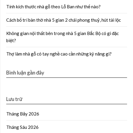
Tính kích thước nhà gỗ theo Lỗ Ban như thế nào?
Cách bố trí bàn thờ nhà 5 gian 2 chái phong thuỷ, hút tài lộc
Không gian nội thất bên trong nhà 5 gian Bắc Bộ có gì đặc
biệt?
Thợ làm nhà gỗ có tay nghề cao cần những kỹ năng gì?
Bình luận gần đây
Lưu trữ
Tháng Bảy 2026
Tháng Sáu 2026