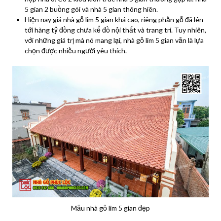
5 gian 2 buồng gói và nhà 5 gian thông hiên.
Hiện nay giá nhà gỗ lim 5 gian khá cao, riêng phần gỗ đã lên
tới hàng tỷ đồng chưa kể đồ nội thất và trang trí.
Tuy nhiên,
với những giá trị mà nó mang lại, nhà gỗ lim 5 gian vẫn là lựa
chọn được nhiều người yêu thích.
Mẫu nhà gỗ lim 5 gian đẹp