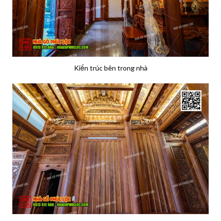
Kiến trúc bên trong nhà