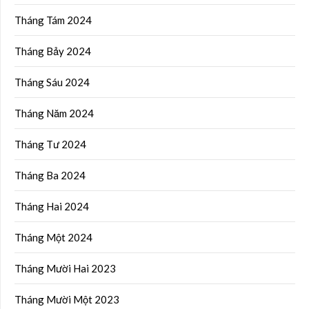
Tháng Tám 2024
Tháng Bảy 2024
Tháng Sáu 2024
Tháng Năm 2024
Tháng Tư 2024
Tháng Ba 2024
Tháng Hai 2024
Tháng Một 2024
Tháng Mười Hai 2023
Tháng Mười Một 2023