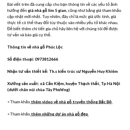
Bài viết trên đã cung cấp cho bạn thông tin về các yếu tố ảnh
hưởng đến
giá nhà gỗ lim 5 gian
, cũng như bảng giá tham khảo
cập nhật mới nhất. Tuy nhiên, đây chỉ là mức giá ước tính, giá
thực tế có thể thay đổi tùy thuộc vào nhiều yếu tố khác nhau.
Để biết thêm chi tiết gia chủ hãy liên hệ với chúng tôi để được
tư vấn và báo giá cụ thể.
Thông tin về nhà gỗ Phúc Lộc
Số điện thoại: 0973812666
Nhận tư vấn thiết kế: Th.s kiến trúc sư Nguyễn Huy Khiêm
Xưởng sản xuất: xã Cần Kiệm, huyện Thạch thất, Tp Hà Nội
(dưới chân núi chùa Tây Phương)
>Tham khảo
thêm video về nhà gỗ truyền thống Bắc Bộ
>Tham khảo
thêm những dự án nhà gỗ đẹp