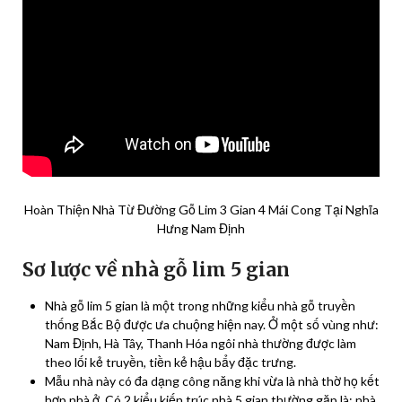
Hoàn Thiện Nhà Từ Đường Gỗ Lim 3 Gian 4 Mái Cong Tại Nghĩa
Hưng Nam Định
Sơ lược về nhà gỗ lim 5 gian
Nhà gỗ lim 5 gian là một trong những kiểu nhà gỗ truyền
thống Bắc Bộ được ưa chuộng hiện nay. Ở một số vùng như:
Nam Định, Hà Tây, Thanh Hóa ngôi nhà thường được làm
theo lối kẻ truyền, tiền kẻ hậu bẩy đặc trưng.
Mẫu nhà này có đa dạng công năng khi vừa là nhà thờ họ kết
hợp nhà ở. Có 2 kiểu kiến trúc nhà 5 gian thường gặp là: nhà