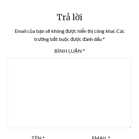
Trả lời
Email của bạn sẽ không được hiển thị công khai.
Các
trường bắt buộc được đánh dấu
*
BÌNH LUẬN
*
TÊN
*
EMAIL
*