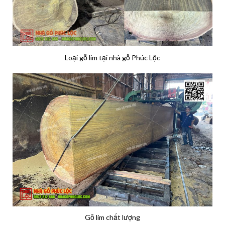
Loại gỗ lim tại nhà gỗ Phúc Lộc
Gỗ lim chất lượng