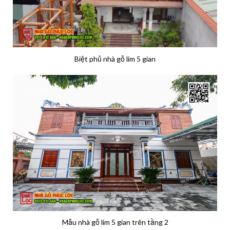
Biệt phủ nhà gỗ lim 5 gian
Mẫu nhà gỗ lim 5 gian trên tầng 2