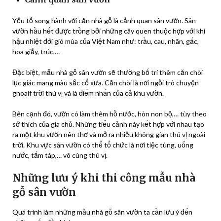
Yếu tố song hành với căn nhà gỗ là cảnh quan sân vườn. Sân
vườn hầu hết được trồng bởi những cây quen thuộc hợp với khí
hậu nhiệt đới gió mùa của Việt Nam như: trầu, cau, nhãn, gấc,
hoa giấy, trúc,…
Đặc biệt, mẫu nhà gỗ sân vườn sẽ thường bố trí thêm căn chòi
lục giác mang màu sắc cổ xưa. Căn chòi là nơi ngồi trò chuyện
gnoaif trời thú vị và là điểm nhấn của cả khu vườn.
Bên cạnh đó, vườn có làm thêm hồ nước, hòn non bộ,… tùy theo
sở thích của gia chủ. Những tiểu cảnh này kết hợp với nhau tạo
ra một khu vườn nên thơ và mở ra nhiều không gian thú vị ngoài
trời. Khu vực sân vườn có thể tổ chức là nơi tiệc tùng, uống
nước, tắm táp,… vô cùng thú vị.
Những lưu ý khi thi công mẫu nhà
gỗ sân vườn
Quá trình làm những mẫu nhà gỗ sân vườn ta cần lưu ý đến