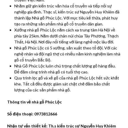
Nhằm giữ gìn kiến trúc văn hóa cổ truyền và tiếp nối sự
nghiệp gia đình. Thạc sĩ, kiến trúc sư Nguyễn Huy Khiêm đã
thành lập Nhà gỗ Phúc Lộc. Với mục tiêu kế thừa, phát huy
tạo ra những sản phẩm nhà gỗ cổ truyền dân gian.
Xưởng nhà gỗ Phúc Lộc nằm cách xa trung tâm Hà Nội về
phía tây 25km. Nằm dưới chân núi chùa Tây Phương, Thạch
Thất, Hà Nội. Nơi đây nổi tiếng với làng nghề mộc lâu đời.
Nhà gỗ Phúc Lộc có 5 xưởng, sản xuất theo tổ đội. Với các
nghệ nhân và đội ngũ thợ có nhiều năm kinh nghiệm làm nhà
gỗ cổ truyền Bắc Bộ.
Nhà Gỗ Phúc Lộc luôn chú trọng chất lượng gỗ hàng đầu.
Để đảm công trình nhà gỗ có tuổi thọ cao.
Quy trình lọc gỗ và xẻ gỗ của nhà gỗ Phúc Lộc hết sức khắt
khe. Tất cả đều được giám sát chặt chẽ đảm bảo chất
lượng của các sản phẩm nhà gỗ.
Thông tin về nhà gỗ Phúc Lộc
Số điện thoại: 0973812666
Nhận tư vấn thiết kế: Th.s kiến trúc sư Nguyễn Huy Khiêm