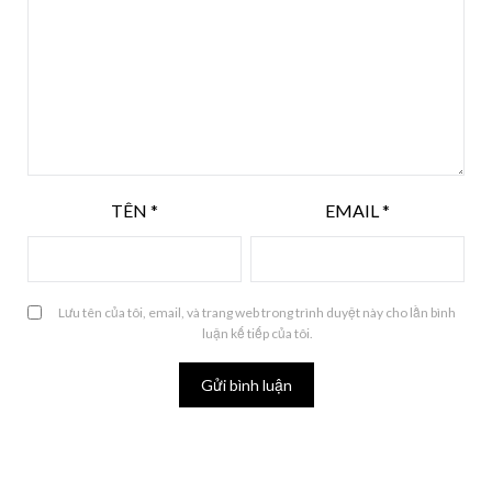
TÊN
*
EMAIL
*
Lưu tên của tôi, email, và trang web trong trình duyệt này cho lần bình
luận kế tiếp của tôi.