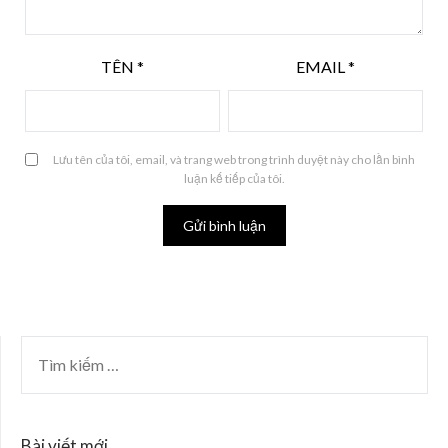
TÊN
*
EMAIL
*
Lưu tên của tôi, email, và trang web trong trình duyệt này cho lần bình
luận kế tiếp của tôi.
Bài viết mới