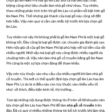
chọn gỗ lim Nam Phi hay gỗ lim Lào. Bởi cả hai đều đạt chất
lượng cũng như tiêu chuẩn làm nhà gỗ như nhau. Tuy nhiên,
theo những phân tích trên thì gỗ lim Lào có phần nổi bật hơn gỗ
lim Nam Phi. Thế nhưng giá thành của loại gỗ này cũng sẽ đắt
hơn hẳn. Vậy nên quý vị cần cân nhắc kỹ trước khi lựa chọn gỗ
lim Lào.
Tuy nhiên nói vậy thì không phải là gỗ lim Nam Phi là một loại gỗ
không tốt. Đây cũng là loại gỗ được các chuyên gia đánh giá cao.
Hơn nữa giá cả của gỗ lim Nam Phi lại phù hợp với túi tiền của rất
nhiều người. Nhờ vậy mà loại gỗ này cũng được nhiều người ưa
chuộng hơn cả. Vậy nên làm nhà gỗ cổ truyền bằng gỗ lim Nam
Phi cũng là một sự lựa chọn đáng để tham khảo.
Vậy nên tùy thuộc vào nhu cầu của nhiều người khi làm nhà gỗ
cổ truyền. Thì mới có thể quyết định lựa chọn gỗ lim Lào hay lim
Nam Phi. Lý do là vì điều này còn tùy thuộc vào nhiều yếu tố
như: sở thích, điều kiện kinh tế, thị trường…
Tóm lại những nội dung được thông tin ở trên về lời khuyên nên
lựa chọn gỗ lim Lào hay Nam Phi để làm
nhà gỗ cổ truyền
trên
đây. Đã có quý vị nhiều những thông tin bổ ích trước khi làm nhà.