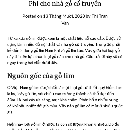
Phi cho nhà gỗ cổ truyền
Posted on
13 Tháng Mười, 2020
by
Thi Tran
Van
Từ xa xưa gỗ lim được xem là một chất liệu gỗ cao cấp. Được sử
dụng làm nhiều đồ nội thất và
nhà gỗ cổ truyền
. Trong đó phải
kể đến 2 dòng gỗ lim Nam Phi và gỗ lim Lào. Vậy giữa hai loại gỗ
này thì nên lựa chọn loại gỗ nào cho nhà gỗ. Câu trả lời này sẽ có
ngay trong bài viết dưới đây.
Nguồn gốc của gỗ lim
Ở Việt Nam gỗ lim được biết là một loại gỗ tứ thiết quý hiếm. Lim
là loại cây gỗ lớn, với chiều cao trưởng thành có thể đạt đến
30m. Là loại cây ưa sáng, mọc khá chậm. Phân bố ở nhiều vùng
có khí hậu nhiệt đới gió mùa. Vậy nên gỗ lim có mặt ở nhiều quốc
gia.
Hiện nay loại gỗ lim ở nước ta còn số lượng không nhiều. Do đó